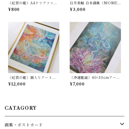
《虹雲の龍》A4クリアファイ
日月美輪 日本画集《MOMEN
ル
TS》
¥800
¥3,000
《虹雲の龍》額入りアートプ
《浄蓮龍誕》40×30cmアート
リント【送料無料】
プリント［額縁なし］
¥12,000
¥7,000
CATAGORY
画集・ポストカード