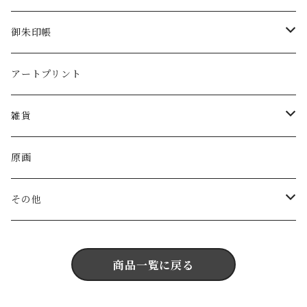
画集
御朱印帳
ポストカード
御朱印帳(見開きサイズ)
アートプリント
ポストカード(単体)
御朱印帳(大判サイズ)
雑貨
スマホケース
原画
ハンカチ
その他
クリアファイル
Tシャツ
商品一覧に戻る
ミラー／鏡