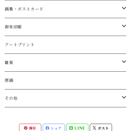
画集・ポストカード
画集
御朱印帳
ポストカード
御朱印帳(見開きサイズ)
アートプリント
ポストカード(単体)
御朱印帳(大判サイズ)
雑貨
スマホケース
原画
ハンカチ
その他
クリアファイル
Tシャツ
保存
シェア
LINE
ポスト